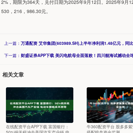
2%，期限为364天，兑付日期为2025年9月12日。2025年
530，216，986.30元。
上一篇：
万通配资 艾华集团(603989.SH)上半年净利润1.48亿元，同比
下一篇：
财盛证券APP下载 美闪电航母全面落败！四川舰海试撼动全
相关文章
在线配资平台APP下载 富国银行：
牛360配资平台 股多多
50%铜关税冲击美国汽车产业链 电
搭配暗盘资金监测