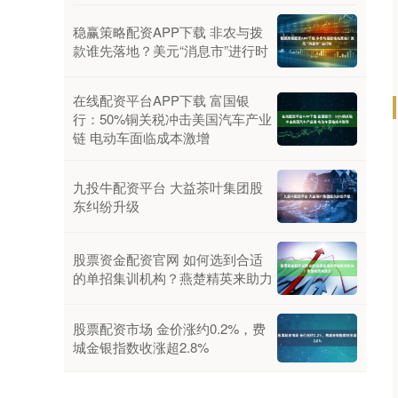
稳赢策略配资APP下载 非农与拨
款谁先落地？美元“消息市”进行时
在线配资平台APP下载 富国银
行：50%铜关税冲击美国汽车产业
链 电动车面临成本激增
九投牛配资平台 大益茶叶集团股
东纠纷升级
股票资金配资官网 如何选到合适
的单招集训机构？燕楚精英来助力
股票配资市场 金价涨约0.2%，费
城金银指数收涨超2.8%