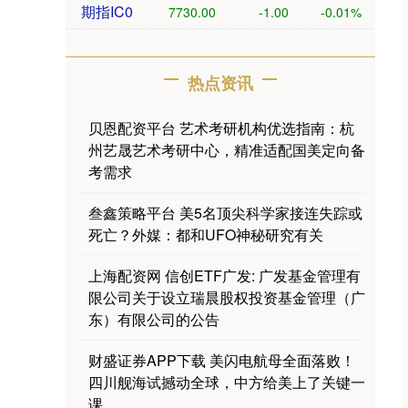
期指IC0
7730.00
-1.00
-0.01%
热点资讯
贝恩配资平台 艺术考研机构优选指南：杭
州艺晟艺术考研中心，精准适配国美定向备
考需求
叁鑫策略平台 美5名顶尖科学家接连失踪或
死亡？外媒：都和UFO神秘研究有关
上海配资网 信创ETF广发: 广发基金管理有
限公司关于设立瑞晨股权投资基金管理（广
东）有限公司的公告
财盛证券APP下载 美闪电航母全面落败！
四川舰海试撼动全球，中方给美上了关键一
课