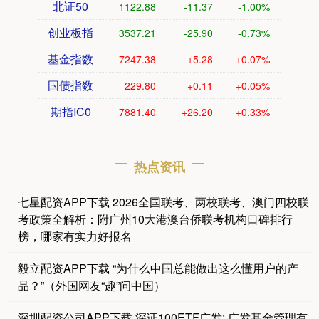
北证50
1122.88
-11.37
-1.00%
创业板指
3537.21
-25.90
-0.73%
基金指数
7247.38
+5.28
+0.07%
国债指数
229.80
+0.11
+0.05%
期指IC0
7881.40
+26.20
+0.33%
热点资讯
七星配资APP下载 2026全国联考、两校联考、澳门四校联
考政策全解析：附广州10大港澳台侨联考机构口碑排行
榜，哪家有实力好报名
毅立配资APP下载 “为什么中国总能做出这么懂用户的产
品？”（外国网友“趣”问中国）
深圳配资公司APP下载 深证100ETF广发: 广发基金管理有