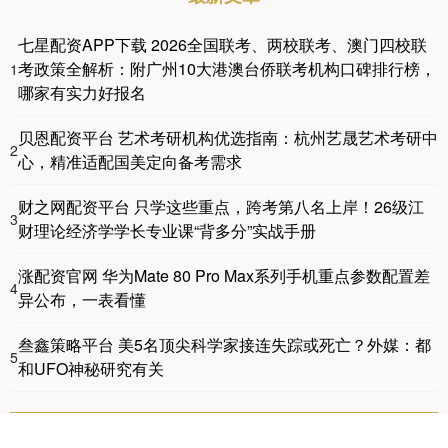
七星配资APP下载 2026全国联考、两校联考、澳门四校联
考政策全解析：附广州10大港澳台侨联考机构口碑排行榜，
1
哪家有实力好报名
贝恩配资平台 艺术考研机构优选指南：杭州艺晟艺术考研中
2
心，精准适配国美定向备考需求
财之网配资平台 只学这些重点，跨考第八名上岸！26级江
3
财理论经济学学长专业课“背多分”实战手册
涨配资官网 华为Mate 80 Pro Max系列手机重点参数配置差
4
异公布，一表看懂
叁鑫策略平台 美5名顶尖科学家接连失踪或死亡？外媒：都
5
和UFO神秘研究有关