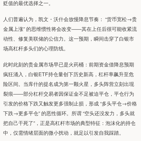
贬值的最优选择之一。
人们普遍认为，凯文・沃什会放慢降息节奏： “货币宽松→贵
金属上涨” 的思维惯性将会改变——其在上任后很可能收紧流
动性、修复美联储的公信力。这一预期，瞬间击穿了白银市
场高杠杆多头们的心理防线。
此时此刻的贵金属市场早已是火药桶：前期资金借降息预期
疯狂涌入，白银ETF持仓量创下历史新高，杠杆率飙升至危
险区间。当库什的提名成为第一颗火星，多头阵营立刻出现
裂痕——部分杠杆交易者因保证金不足被迫平仓，平仓行为
引发的价格下跌又触发更多强制止损，形成 “多头平仓→价格
下跌→更多平仓” 的恶性循环。所谓 “空头还没发力，多头就
把自己干死了”，正是高杠杆市场的典型特征：泡沫化的持仓
中，仅需情绪层面的微小扰动，就足以引发自我踩踏。