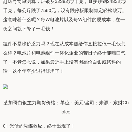
赶碳号简单测算，沪银从32382元/千克，直接跌到24832元/
千克，每公斤跌了7550元，没有跌停板限制肯定轻松破万。
这意味着什么呢？每W电池片以及每W组件的硬成本，在一
夜之间就下降了一毛钱！
组件不是涨价乏力吗？现在从成本侧给你直接拉低一毛钱怎
么样？电池片和电池组件一体化企业的苦日子终于能喘口气
了，不管怎么说，如果最近手上没有囤高价白银或浆料的
话，这个年至少过得舒坦了！
芝加哥白银主力期货价格；单位：美元/盎司；来源：东财Ch
oice
01 光伏的蝴蝶效应，终于出现了！