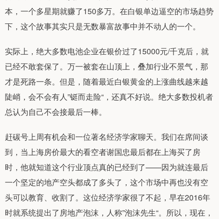
本，一个多星期就赚了150多万。在白银单边逼空的市场趋势
下，这个故事其实只是无数暴富故事中并不动人的一个。
实际上，绝大多数电池企业在银价过了15000元/千克后，就
已经不敢套保了。万一被套在山顶上，叠加行业不景气，那
才是死路一条。但是，随着最近白银黄金的上涨曲线越来越
陡峭，会不会有人”铤而走险“，还真不好说。绝大多数投机者
总认为自己不会接最后一棒。
赶碳号上周有机会和一位著名经济学家聊天。我们在席间谈
到，当上海房价最大的看空者谢国忠最后都在上海买了房
时，他就知道这个行业顶点真的已经到了——因为就连最后
一个坚定的地产空头都成了多头了，这个市场中再也没有空
头可以教育、收割了。这位经济学家很了不起，早在2016年
时就系统提出了房地产泡沫，人称”泡沫先生“。所以，现在，