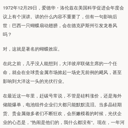
1972年12月29日，爱德华・洛伦兹在美国科学促进会年度会
议上有个演讲。讲的什么内容不重要了，但有一句影响后
世：巴西一只蝴蝶扇动翅膀，会在德克萨斯州引发龙卷风
吗？
对，这就是著名的蝴蝶效应。
在此之前，几乎没人能想到，大洋彼岸联储主席的一个任
命，就会在全球贵金属市场掀起一场史无前例的飓风，甚至
影响到大洋这一头的光伏行业。
在最近这一年里，赶碳号常说，不管是硅料涨价，还是海外
储能爆单，电池组件企业们大都只能默默流泪。当多晶硅期
货、贵金属做多者们不断狂欢，会所嫩模着的时候，光伏企
业的心态是，”热闹是他们的，我什么都没有“。现在，一年河