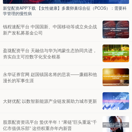
新玺配资APP下载 【女性健康】多囊卵巢综合征（PCOS）：需要科
学管理的慢性病
钱程速配平台 中国国新、中国移动等成立央企战
新产发私募基金公司
盈珑配资平台 天融信与华为鸿蒙生态协同共进，
夯实自主可控数字化安全根基
永华证券官网 赵国镇国名将的悲哀——廉颇和他
漫长的军事生涯
大财优配 以数智新能源产业链发展助力城市更新
股票配资资讯平台 蛰伏半年！“果链”巨头重返“千
亿市值俱乐部” 这些权重亦年内新晋