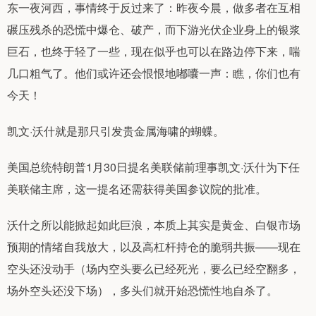
东一夜河西，事情终于反过来了：昨夜今晨，做多者在互相
碾压残杀的恐慌中爆仓、破产，而下游光伏企业身上的银浆
巨石，也终于轻了一些，现在似乎也可以在路边停下来，喘
几口粗气了。他们或许还会恨恨地嘟囔一声：瞧，你们也有
今天！
凯文·沃什就是那只引发贵金属海啸的蝴蝶。
美国总统特朗普1月30日提名美联储前理事凯文·沃什为下任
美联储主席，这一提名还需获得美国参议院的批准。‌‌
沃什之所以能掀起如此巨浪，本质上其实是黄金、白银市场
预期的情绪自我放大，以及高杠杆持仓的脆弱共振——现在
空头还没动手（场内空头要么已经死光，要么已经空翻多，
场外空头还没下场），多头们就开始恐慌性地自杀了。