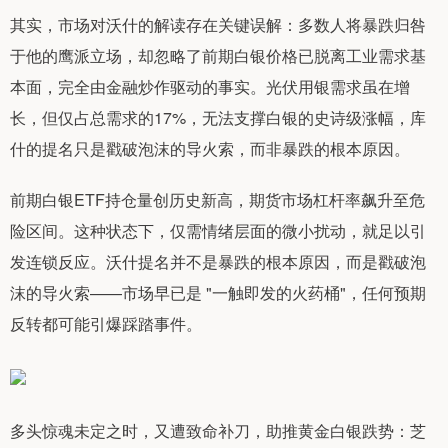
其实，市场对沃什的解读存在关键误解：多数人将暴跌归咎
于他的鹰派立场，却忽略了前期白银价格已脱离工业需求基
本面，完全由金融炒作驱动的事实。光伏用银需求虽在增
长，但仅占总需求的17%，无法支撑白银的史诗级涨幅，库
什的提名只是戳破泡沫的导火索，而非暴跌的根本原因。
前期白银ETF持仓量创历史新高，期货市场杠杆率飙升至危
险区间。这种状态下，仅需情绪层面的微小扰动，就足以引
发连锁反应。沃什提名并不是暴跌的根本原因，而是戳破泡
沫的导火索——市场早已是 "一触即发的火药桶"，任何预期
反转都可能引爆踩踏事件。
多头惊魂未定之时，又遭致命补刀，助推黄金白银跌势：芝