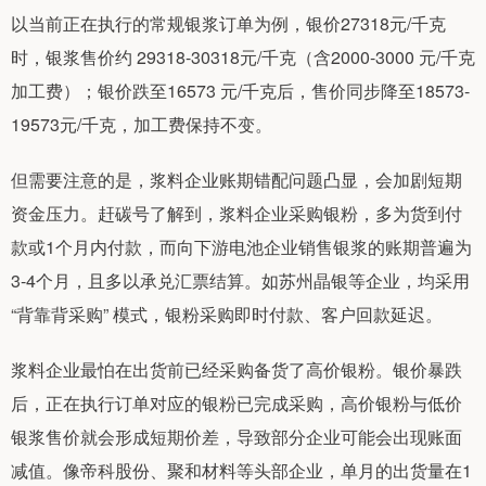
以当前正在执行的常规银浆订单为例，银价27318元/千克
时，银浆售价约 29318-30318元/千克（含2000-3000 元/千克
加工费）；银价跌至16573 元/千克后，售价同步降至18573-
19573元/千克，加工费保持不变。
但需要注意的是，浆料企业账期错配问题凸显，会加剧短期
资金压力。赶碳号了解到，浆料企业采购银粉，多为货到付
款或1个月内付款，而向下游电池企业销售银浆的账期普遍为
3-4个月，且多以承兑汇票结算。如苏州晶银等企业，均采用
“背靠背采购” 模式，银粉采购即时付款、客户回款延迟。
浆料企业最怕在出货前已经采购备货了高价银粉。银价暴跌
后，正在执行订单对应的银粉已完成采购，高价银粉与低价
银浆售价就会形成短期价差，导致部分企业可能会出现账面
减值。像帝科股份、聚和材料等头部企业，单月的出货量在1