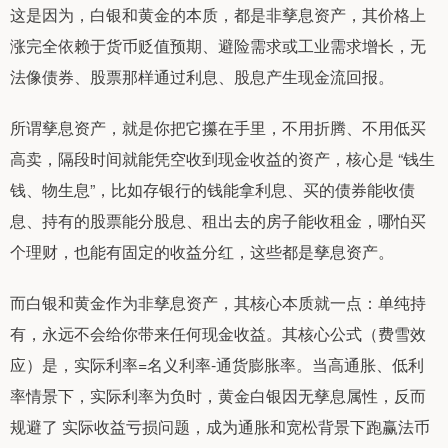
这是因为，白银和黄金的本质，都是非孳息资产，其价格上
涨完全依赖于货币贬值预期、避险需求或工业需求增长，无
法像债券、股票那样通过利息、股息产生现金流回报。
所谓孳息资产，就是你把它攥在手里，不用折腾、不用低买
高卖，隔段时间就能凭空收到现金收益的资产，核心是 “钱生
钱、物生息”，比如存银行的钱能拿利息、买的债券能收债
息、持有的股票能分股息、租出去的房子能收租金，哪怕买
个理财，也能有固定的收益分红，这些都是孳息资产。
而白银和黄金作为非孳息资产，其核心本质就一点：单纯持
有，永远不会给你带来任何现金收益。其核心公式（费雪效
应）是，实际利率=名义利率-通货膨胀率。当高通胀、低利
率情景下，实际利率为负时，黄金白银因无孳息属性，反而
规避了 实际收益亏损问题，成为通胀和宽松背景下跑赢法币