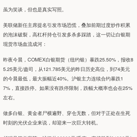
虽为笑谈，但也是真实写照。
美联储新任主席提名引发市场恐慌，叠加前期过度炒作积累
的泡沫破裂，高杠杆持仓引发多杀多踩踏，这一切让白银期
现货市场血流成河：
昨夜今晨，COMEX白银期货（纽约银）暴跌25.50%，报收8
5.25美元/盎司，从121.785美元的昨日历史高位，到74美元
的今晨最低，最大振幅近40%。沪银主力连续合约暴跌1
7%，直接跌停。如果没有跌停限制，跌幅大概率也会在25%
左右。
做多白银、黄金者尸横遍野、穿仓无数，但对于正处在生死
时刻的光伏企业来说，却迎来一次巨大转机。